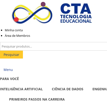
Pular
Pular
para
para
navegação
o
conteúdo
Minha conta
Área de Membros
Pesquisar
por:
Pesquisar
Menu
PARA VOCÊ
INTELIGÊNCIA ARTIFICIAL
CIÊNCIA DE DADOS
ENGENH
PRIMEIROS PASSOS NA CARREIRA