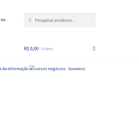
Pesquisar
Pesquisar
ros
por:
R$
0,00
0 item