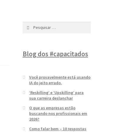
Pesquisar
por:
Blog dos #capacitados
Você provavelmente está usando
IA do jeito errado.
‘Reskilling’ e ‘Upskilling’ para
sua carreira deslanchar
O que as empresas estão
buscando nos profissionais em
2026?
Como falar bem – 10 respostas