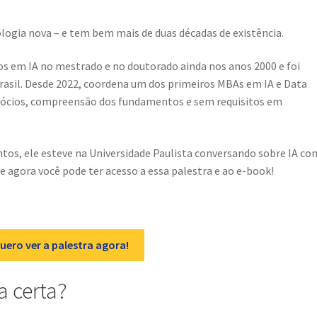
nologia nova – e tem bem mais de duas décadas de existência.
os em IA no mestrado e no doutorado ainda nos anos 2000 e foi
Brasil. Desde 2022, coordena um dos primeiros MBAs em IA e Data
egócios, compreensão dos fundamentos e sem requisitos em
tos, ele esteve na Universidade Paulista conversando sobre IA co
e agora você pode ter acesso a essa palestra e ao e-book!
uero ver a palestra agora!
a certa?