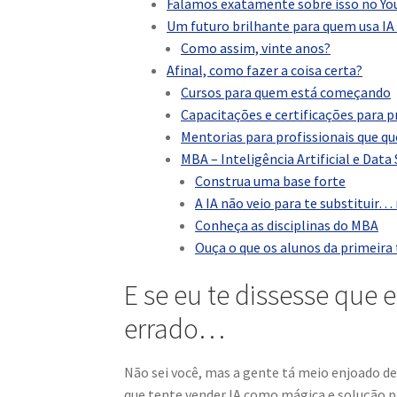
Falamos exatamente sobre isso no Y
Um futuro brilhante para quem usa IA 
Como assim, vinte anos?
Afinal, como fazer a coisa certa?
Cursos para quem está começando
Capacitações e certificações para p
Mentorias para profissionais que q
MBA – Inteligência Artificial e Data
Construa uma base forte
A IA não veio para te substitui
Conheça as disciplinas do MBA
Ouça o que os alunos da primeira
E se eu te dissesse que e
errado…
Não sei você, mas a gente tá meio enjoado de
que tente vender IA como mágica e solução pa