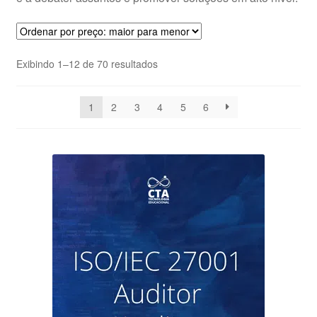
Classificado
Exibindo 1–12 de 70 resultados
por
preço:
1
2
3
4
5
6
alto
para
baixo