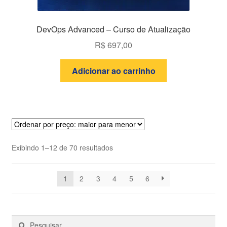
DevOps Advanced – Curso de Atualização
R$
697,00
Adicionar ao carrinho
Classificado
Exibindo 1–12 de 70 resultados
por
preço:
1
2
3
4
5
6
alto
para
baixo
Pesquisar