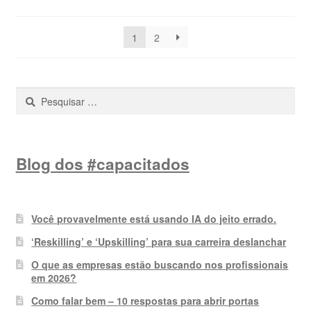
por
preço:
1
2
alto
para
baixo
Pesquisar
por:
Blog dos #capacitados
Você provavelmente está usando IA do jeito errado.
‘Reskilling’ e ‘Upskilling’ para sua carreira deslanchar
O que as empresas estão buscando nos profissionais
em 2026?
Como falar bem – 10 respostas para abrir portas