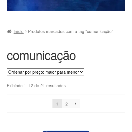
Início
Produtos marcados com a tag “comunicação”
comunicação
Classificado
Exibindo 1–12 de 21 resultados
por
preço:
1
2
alto
para
baixo