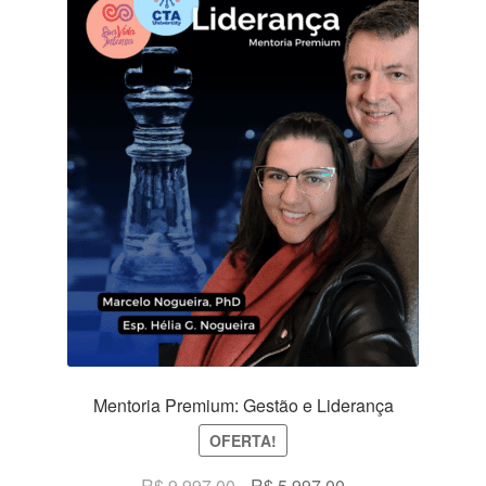
Mentoria Premium: Gestão e Liderança
OFERTA!
O
O
R$
9.997,00
R$
5.997,00