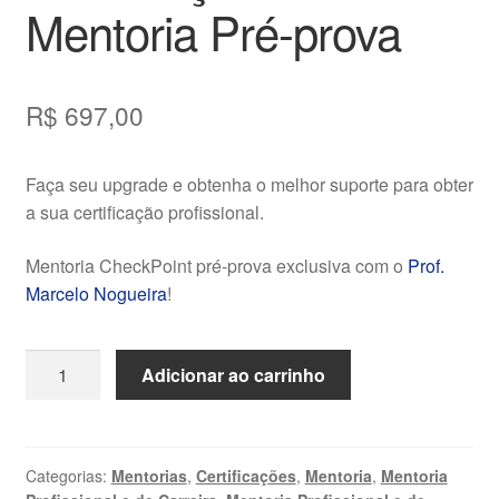
Mentoria Pré-prova
R$
697,00
Faça seu upgrade e obtenha o melhor suporte para obter
a sua certificação profissional.
Mentoria CheckPoint pré-prova exclusiva com o
Prof.
Marcelo Nogueira
!
Mentoria
Adicionar ao carrinho
Checkpoint:
Preparatório
para
Certificação
Categorias:
Mentorias
,
Certificações
,
Mentoria
,
Mentoria