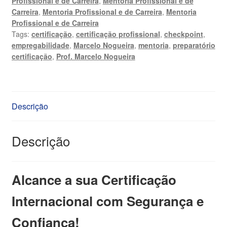
Profissional e de Carreira
,
Mentoria Profissional e de
+
Carreira
,
Mentoria Profissional e de Carreira
,
Mentoria
Mentoria
Profissional e de Carreira
Pré-
Tags:
certificação
,
certificação profissional
,
checkpoint
,
prova
empregabilidade
,
Marcelo Nogueira
,
mentoria
,
preparatório
quantidade
certificação
,
Prof. Marcelo Nogueira
Descrição
Descrição
Alcance a sua Certificação
Internacional com Segurança e
Confiança!