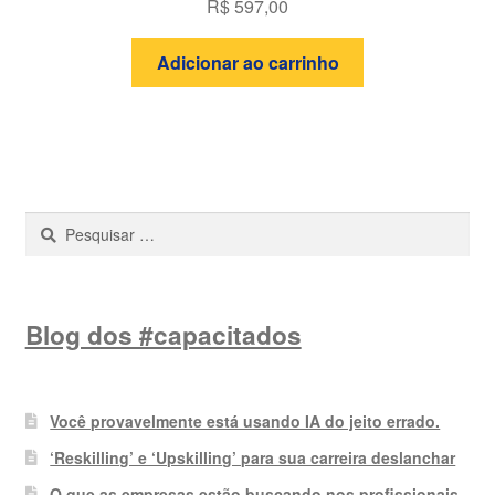
R$
597,00
Adicionar ao carrinho
Pesquisar
por:
Blog dos #capacitados
Você provavelmente está usando IA do jeito errado.
‘Reskilling’ e ‘Upskilling’ para sua carreira deslanchar
O que as empresas estão buscando nos profissionais