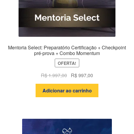
Mentoria Select: Preparatório Certificação + Checkpoint
pré-prova + Combo Momentum
OFERTA!
O
O
R$
1.997,00
R$
997,00
preço
preço
original
atual
Adicionar ao carrinho
era:
é:
R$ 1.997,00.
R$ 997,00.