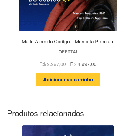
Muito Além do Código – Mentoria Premium
OFERTA!
O
O
R$
9.997,00
R$
4.997,00
preço
preço
original
atual
Adicionar ao carrinho
era:
é:
R$ 9.997,00.
R$ 4.997,00.
Produtos relacionados