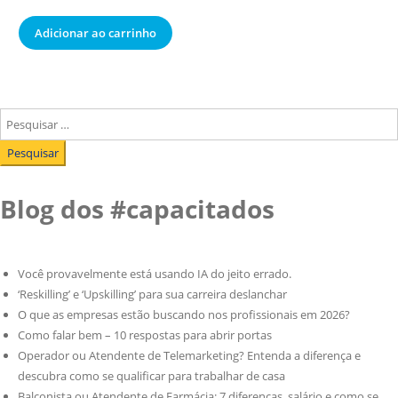
Adicionar ao carrinho
Pesquisar
por:
Blog dos #capacitados
Você provavelmente está usando IA do jeito errado.
‘Reskilling’ e ‘Upskilling’ para sua carreira deslanchar
O que as empresas estão buscando nos profissionais em 2026?
Como falar bem – 10 respostas para abrir portas
Operador ou Atendente de Telemarketing? Entenda a diferença e
descubra como se qualificar para trabalhar de casa
Balconista ou Atendente de Farmácia: 7 diferenças, salário e como se