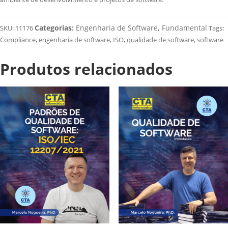
Categorias:
Engenharia de Software
,
Fundamental
SKU:
11176
Tags:
Compliance
,
engenharia de software
,
ISO
,
qualidade de software
,
software
Produtos relacionados