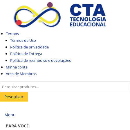
Pular
Pular
para
para
navegação
o
conteúdo
Termos
Termos de Uso
Política de privacidade
Política de Entrega
Política de reembolso e devoluções
Minha conta
Área de Membros
Pesquisar
por:
Pesquisar
Menu
PARA VOCÊ