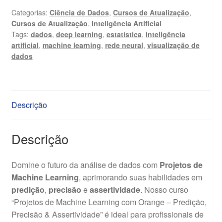
com
Categorias:
Ciência de Dados
,
Cursos de Atualização
,
Cursos de Atualização
,
Inteligência Artificial
Orange
Tags:
dados
,
deep learning
,
estatística
,
inteligência
-
artificial
,
machine learning
,
rede neural
,
visualização de
Predição,
dados
Precisão
&
Assertividade
quantidade
Descrição
Descrição
Domine o futuro da análise de dados com
Projetos de
Machine Learning
, aprimorando suas habilidades em
predição
,
precisão
e
assertividade
. Nosso curso
“Projetos de Machine Learning com Orange – Predição,
Precisão & Assertividade” é ideal para profissionais de