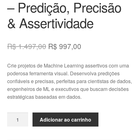
– Predição, Precisão
& Assertividade
O
O
R$
1.497,00
R$
997,00
preço
preço
Crie projetos de Machine Learning assertivos com uma
original
atual
poderosa ferramenta visual. Desenvolva predições
era:
é:
confiáveis e precisas, perfeitas para cientistas de dados,
engenheiros de ML e executivos que buscam decisões
R$ 1.497,00.
R$ 997,00.
estratégicas baseadas em dados.
Projetos
Adicionar ao carrinho
de
Machine
Learning