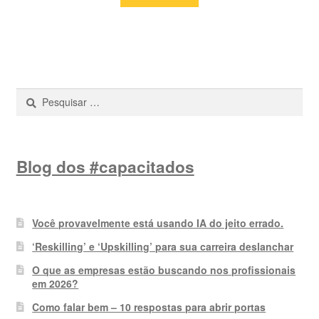
era:
é:
R$ 69,00.
R$ 54,90.
Pesquisar
por:
Blog dos #capacitados
Você provavelmente está usando IA do jeito errado.
‘Reskilling’ e ‘Upskilling’ para sua carreira deslanchar
O que as empresas estão buscando nos profissionais
em 2026?
Como falar bem – 10 respostas para abrir portas