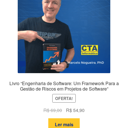
Livro “Engenharia de Software: Um Framework Para a
Gestão de Riscos em Projetos de Software”
OFERTA!
O
O
R$
69,00
R$
54,90
preço
preço
original
atual
Ler mais