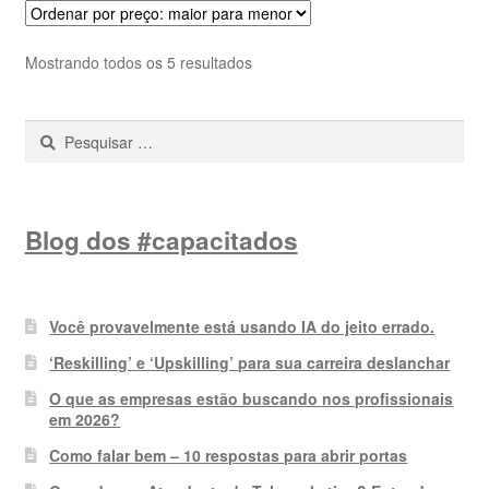
Classificado
Mostrando todos os 5 resultados
por
preço:
Pesquisar
alto
por:
para
baixo
Blog dos #capacitados
Você provavelmente está usando IA do jeito errado.
‘Reskilling’ e ‘Upskilling’ para sua carreira deslanchar
O que as empresas estão buscando nos profissionais
em 2026?
Como falar bem – 10 respostas para abrir portas