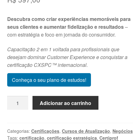
Descubra como criar experiências memoráveis para
seus clientes e aumentar fidelização e resultados
–
com estratégia e foco em jornada do consumidor.
Capacitação 2 em 1 voltada para profissionais que
desejam dominar Customer Experience e conquistar a
certificação CXSPC™ internacional.
Conheça o seu plano de estudos!
Estratégia
Adicionar ao carrinho
em
Experiência
do
Cliente
Categorias:
Certificações
,
Cursos de Atualização
,
Negócios
Tags:
certificação
,
certificação estratégica
,
Certiprof
-