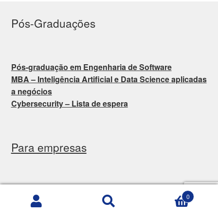
Pós-Graduações
Pós-graduação em Engenharia de Software
MBA – Inteligência Artificial e Data Science aplicadas
a negócios
Cybersecurity – Lista de espera
Para empresas
Seleção e desenvolvimento de talentos
0
Auditorias
Pesquisar
Pesquisar
Consultorias
por: