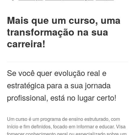
Curso
de
Mais que um curso, uma
Atualização
transformação na sua
quantidade
carreira!
Se você quer evolução real e
estratégica para a sua jornada
profissional, está no lugar certo!
Um curso é um programa de ensino estruturado, com
início e fim definidos, focado em informar e educar. Visa
fornecer conhecimento geral ou especializado sobre um