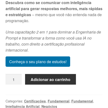
Descubra como se comunicar com inteligência
artificial para gerar respostas melhores, mais rápidas
e estratégicas
– mesmo que você não entenda nada de
programação.
Uma capacitação 2 em 1 para dominar a Engenharia de
Prompt e transformar a forma como você usa IA no
trabalho, com direito a certificação profissional
internacional.
Conheça o seu plano de estudos!
Engenharia
Adicionar ao carrinho
de
Prompt
-
Curso
Categorias:
Certificações
,
Fundamental
,
Fundamental
,
Inteligência Artificial
,
Negócios
de