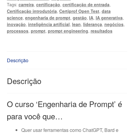
Tags:
carreira
,
certificação
,
certificação de entrada
,
Atualização
Certificação introdutória
,
Certiprof Open Test
,
data
quantidade
science
,
engenharia de prompt
,
gestão
,
IA
,
IA generativa
,
inovação
,
inteligência artificial
,
lean
,
liderança
,
negócios
,
processos
,
prompt
,
prompt engineering
,
resultados
Descrição
Descrição
O curso ‘Engenharia de Prompt’ é
para você que…
Quer usar ferramentas como ChatGPT, Bard e