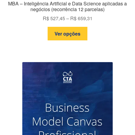
MBA – Inteligência Artificial e Data Science aplicadas a
negócios (recorrência 12 parcelas)
Faixa
R$
527,45
–
R$
659,31
de
Este
preço:
Ver opções
produto
R$ 527,45
tem
através
várias
R$ 659,31
variantes.
As
opções
podem
ser
escolhidas
na
página
do
produto