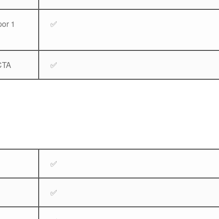
por 1
✅
CTA
✅
✅
✅