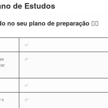
ano de Estudos
do no seu plano de preparação 👇🏻
✅
las
✅
car
✅
r o
✅