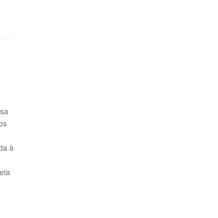
isa
os
da à
eta