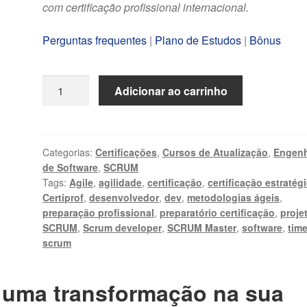
com certificação profissional internacional.
Perguntas frequentes
|
Plano de Estudos
|
Bônus
Scrum
Adicionar ao carrinho
Developer
-
Curso
de
Categorias:
Certificações
,
Cursos de Atualização
,
Engenh
de Software
,
SCRUM
Atualização
Tags:
Agile
,
agilidade
,
certificação
,
certificação estratég
quantidade
Certiprof
,
desenvolvedor
,
dev
,
metodologias ágeis
,
preparação profissional
,
preparatório certificação
,
proje
SCRUM
,
Scrum developer
,
SCRUM Master
,
software
,
tim
scrum
 uma transformação na sua