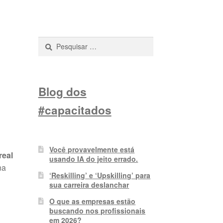
Pesquisar
por:
Blog dos
#capacitados
Você provavelmente está
real
usando IA do jeito errado.
na
‘Reskilling’ e ‘Upskilling’ para
sua carreira deslanchar
O que as empresas estão
buscando nos profissionais
em 2026?