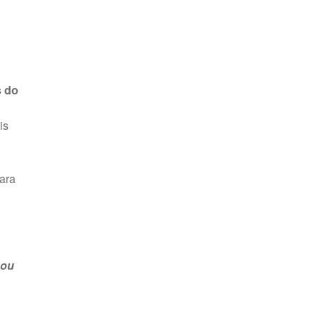
s do
is
para
 ou