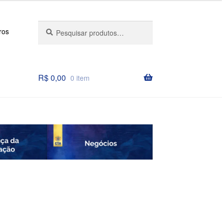
Pesquisar
Pesquisar
ros
por:
R$
0,00
0 item