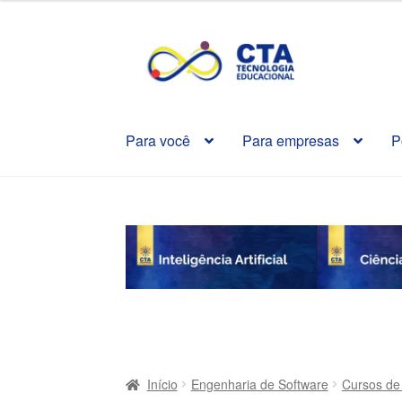
Pular
Pular
para
para
navegação
o
conteúdo
Para você
Para empresas
P
Início
Engenharia de Software
Cursos de