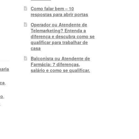
Como falar bem – 10
respostas para abrir portas
Operador ou Atendente de
Telemarketing? Entenda a
diferença e descubra como se
qualificar para trabalhar de
casa
Balconista ou Atendente de
Farmácia: 7 diferenças,
aria
salário e como se qualificar.
ica
,
to
,
e