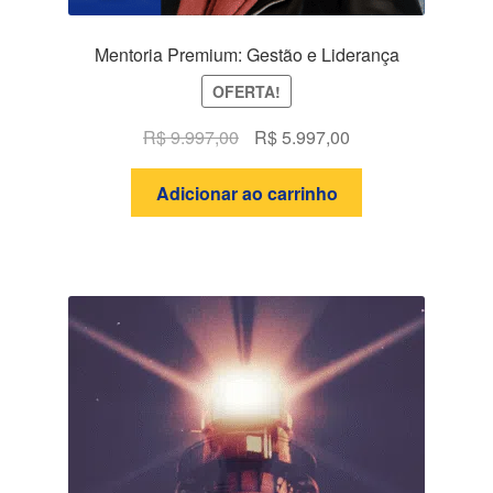
Mentoria Premium: Gestão e Liderança
OFERTA!
O
O
R$
9.997,00
R$
5.997,00
preço
preço
original
atual
Adicionar ao carrinho
era:
é:
R$ 9.997,00.
R$ 5.997,00.