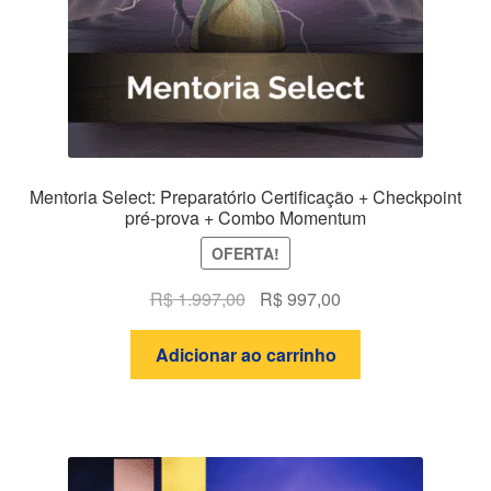
Mentoria Select: Preparatório Certificação + Checkpoint
pré-prova + Combo Momentum
OFERTA!
O
O
R$
1.997,00
R$
997,00
preço
preço
original
atual
Adicionar ao carrinho
era:
é:
R$ 1.997,00.
R$ 997,00.