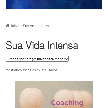
Início
Sua Vida Intensa
Sua Vida Intensa
Classificado
Mostrando todos os 12 resultados
por
preço:
alto
para
baixo