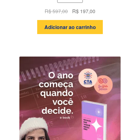
O
O
R$
597,00
R$
197,00
preço
preço
original
atual
Adicionar ao carrinho
era:
é:
R$ 597,00.
R$ 197,00.