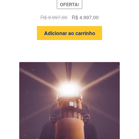
OFERTA!
O
O
R$
9.997,00
R$
4.997,00
preço
preço
original
atual
Adicionar ao carrinho
era:
é:
R$ 9.997,00.
R$ 4.997,00.