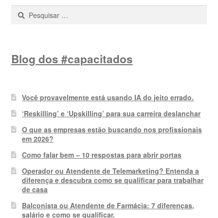
preço:
Pesquisar
alto
por:
para
baixo
Blog dos #capacitados
Você provavelmente está usando IA do jeito errado.
‘Reskilling’ e ‘Upskilling’ para sua carreira deslanchar
O que as empresas estão buscando nos profissionais
em 2026?
Como falar bem – 10 respostas para abrir portas
Operador ou Atendente de Telemarketing? Entenda a
diferença e descubra como se qualificar para trabalhar
de casa
Balconista ou Atendente de Farmácia: 7 diferenças,
salário e como se qualificar.