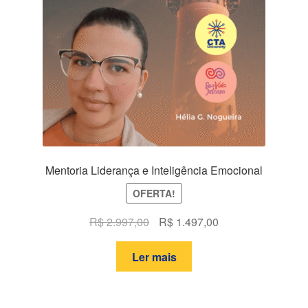
Mentoria Liderança e Inteligência Emocional
OFERTA!
O
O
R$
2.997,00
R$
1.497,00
preço
preço
original
atual
Ler mais
era:
é:
R$ 2.997,00.
R$ 1.497,00.