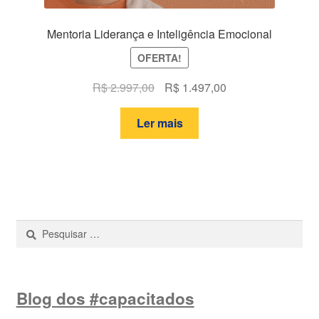
Mentoria Liderança e Inteligência Emocional
OFERTA!
O
O
R$
2.997,00
R$
1.497,00
preço
preço
original
atual
Ler mais
era:
é:
R$ 2.997,00.
R$ 1.497,00.
Pesquisar
por:
Blog dos #capacitados