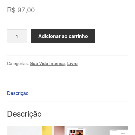
R$
97,00
Workbook
Adicionar ao carrinho
'O
Ano
Começa
Quando
Categorias:
Sua Vida Intensa
,
Livro
Você
Decide'
quantidade
Descrição
Descrição