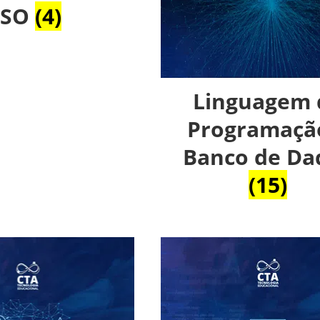
ISO
(4)
Linguagem 
Programaçã
Banco de Da
(15)