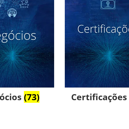
ócios
(73)
Certificaçõe