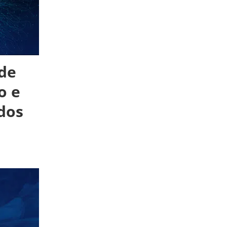
de
o e
dos