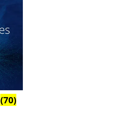
s
(70)