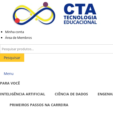
Pular
Pular
para
para
navegação
o
conteúdo
Minha conta
Área de Membros
Pesquisar
por:
Pesquisar
Menu
PARA VOCÊ
INTELIGÊNCIA ARTIFICIAL
CIÊNCIA DE DADOS
ENGENH
PRIMEIROS PASSOS NA CARREIRA