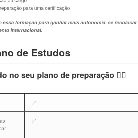
são ou cargo
eparação para uma certificação
am essa formação para ganhar mais autonomia, se recolocar
nto internacional.
ano de Estudos
do no seu plano de preparação 👇🏻
✅
las
✅
car