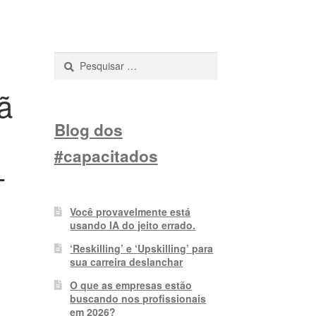
Pesquisar
por:
ã
Blog dos
#capacitados
–
Você provavelmente está
usando IA do jeito errado.
‘Reskilling’ e ‘Upskilling’ para
sua carreira deslanchar
O que as empresas estão
buscando nos profissionais
a
em 2026?