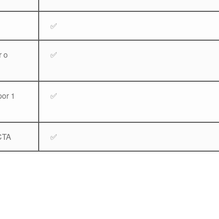
✅
r o
✅
por 1
✅
CTA
✅