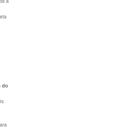
da à
eta
s do
is
para