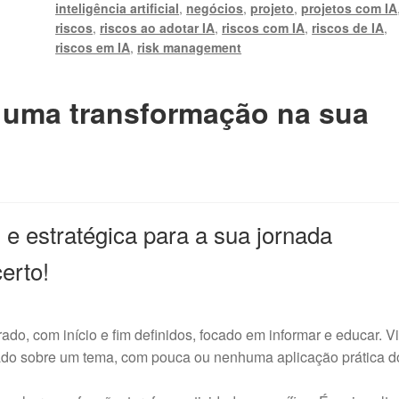
inteligência artificial
,
negócios
,
projeto
,
projetos com IA
-
riscos
,
riscos ao adotar IA
,
riscos com IA
,
riscos de IA
,
Curso
riscos em IA
,
risk management
de
Atualização
 uma transformação na sua
quantidade
 e estratégica para a sua jornada
certo!
do, com início e fim definidos, focado em informar e educar. V
zado sobre um tema, com pouca ou nenhuma aplicação prática d