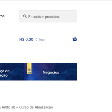
Pesquisar
Pesquisar
ros
por:
R$
0,00
0 item
rtificial) – Curso de Atualização