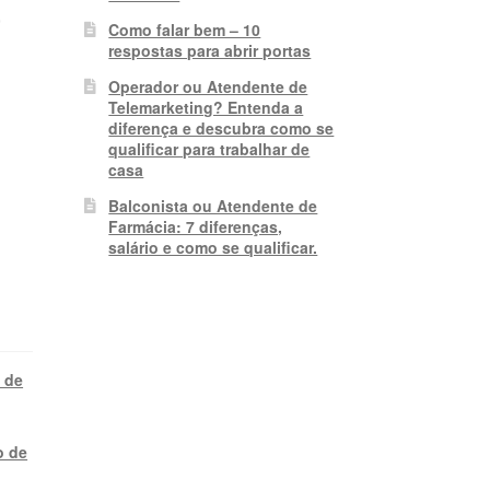
,
Como falar bem – 10
respostas para abrir portas
Operador ou Atendente de
Telemarketing? Entenda a
diferença e descubra como se
qualificar para trabalhar de
casa
Balconista ou Atendente de
Farmácia: 7 diferenças,
salário e como se qualificar.
 de
o de