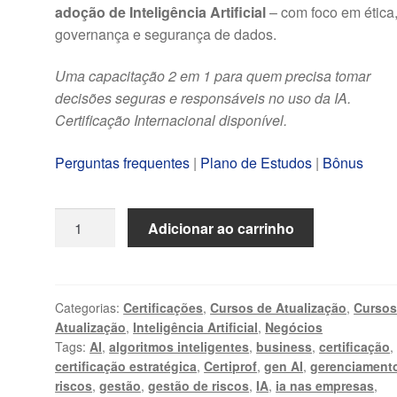
adoção de Inteligência Artificial
– com foco em ética
governança e segurança de dados.
Uma capacitação 2 em 1 para quem precisa tomar
decisões seguras e responsáveis no uso da IA.
Certificação Internacional disponível.
Perguntas frequentes
|
Plano de Estudos
|
Bônus
AI
Adicionar ao carrinho
Risk
Management
(Gerenciamento/Gestão
de
Categorias:
Certificações
,
Cursos de Atualização
,
Cursos
Atualização
,
Inteligência Artificial
,
Negócios
Riscos
Tags:
AI
,
algoritmos inteligentes
,
business
,
certificação
,
em
certificação estratégica
,
Certiprof
,
gen AI
,
gerenciament
Inteligência
riscos
,
gestão
,
gestão de riscos
,
IA
,
ia nas empresas
,
Artificial)